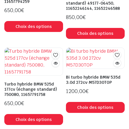
11657794259
standard) 49177-06450,
page
la
11652246144, 11652246588
650,00
€
du
p
850,00
€
produit
d
Ce
pr
produit
C
Choix des options
a
pr
Choix des options
plusieurs
a
variations.
pl
Les
va
options
L
peuvent
op
être
p
Bi turbo hybride BMW 535d
choisies
êt
3.0d 272cv M57D30TOP
Turbo hybride BMW 525d
sur
ch
177cv (échange standard)
1200,00
€
750080, 11657791758
la
s
C
page
la
650,00
€
pr
Choix des options
du
p
Ce
a
produit
d
produit
Choix des options
pl
pr
a
va