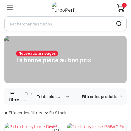
0
Nouveaux arrivages
La bonne pièce au bon prix
x
x
n
x
Trier
Filtrer les produits
:
Filtre
Effacer les filtres
En Stock