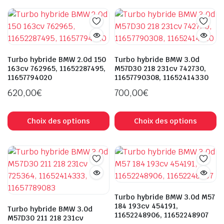
plusieurs
L
variations.
op
Les
p
options
êt
peuvent
ch
Turbo hybride BMW 2.0d 150
Turbo hybride BMW 3.0d
être
163cv 762965, 11652287495,
M57D30 218 231cv 742730,
s
11657794020
11657790308, 11652414330
choisies
la
sur
620,00
€
700,00
€
p
la
d
Ce
C
page
pr
produit
pr
Choix des options
Choix des options
du
a
a
produit
plusieurs
pl
variations.
va
Les
L
options
op
peuvent
p
Turbo hybride BMW 3.0d M57
être
êt
184 193cv 454191,
Turbo hybride BMW 3.0d
11652248906, 11652248907
choisies
ch
M57D30 211 218 231cv