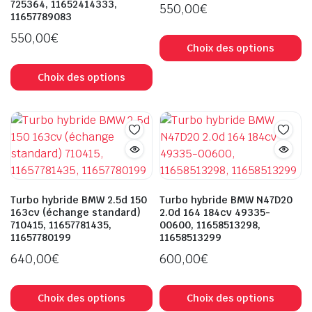
725364, 11652414333,
sur
s
550,00
€
11657789083
la
la
C
550,00
€
page
p
pr
Choix des options
du
d
Ce
a
produit
pr
produit
Choix des options
pl
a
va
plusieurs
L
variations.
op
Les
p
options
êt
peuvent
ch
être
s
Turbo hybride BMW 2.5d 150
Turbo hybride BMW N47D20
choisies
163cv (échange standard)
2.0d 164 184cv 49335-
la
710415, 11657781435,
00600, 11658513298,
sur
p
11657780199
11658513299
la
d
640,00
€
600,00
€
page
pr
du
Ce
C
produit
produit
pr
Choix des options
Choix des options