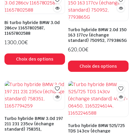
Bi turbo hybride BMW 3.0d
286cv 11657802587,
Turbo hybride BMW 2.0d 150
11657802588
163 177cv (échange
standard) 750952, 7793865G
1300,00
€
620,00
€
Ce
produit
C
Choix des options
a
pr
Choix des options
plusieurs
a
variations.
pl
Les
va
options
L
peuvent
op
être
p
choisies
êt
Turbo hybride BMW 3.0d 197
sur
ch
211 231 235cv (échange
Turbo hybride BMW 525/725
standard) 758351,
la
s
TDS 143cv (échange