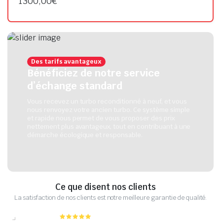
1300,00
€
Des tarifs avantageux
Bénéficiez de notre service
d’échange standard
Vous recevez un turbo reconditionné à neuf, et vous
nous renvoyez votre ancien turbo. Ce système simple
et rapide nous permet de vous proposer des prix
nettement plus avantageux, tout en contribuant à une
démarche écologique et responsable.
Ce que disent nos clients
La satisfaction de nos clients est notre meilleure garantie de qualité.