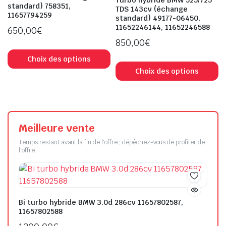
Turbo hybride BMW 525/725
standard) 758351,
TDS 143cv (échange
11657794259
standard) 49177-06450,
11652246144, 11652246588
650,00
€
850,00
€
Choix des options
Choix des options
Meilleure vente
Temps restant avant la fin de l'offre ; dépêchez-vous de profiter de
l'offre.
Bi turbo hybride BMW 3.0d 286cv 11657802587,
11657802588