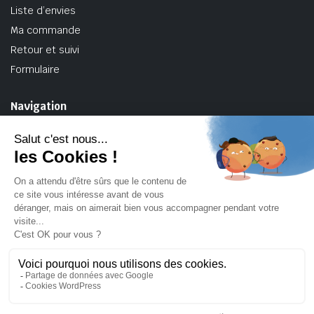
Liste d’envies
Ma commande
Retour et suivi
Formulaire
Navigation
Accueil
Turbos
Turbos hybride BMW
Turbos VAG
À propos de TurboPerf
Contact
Mentions légales
Politique de confidentialité