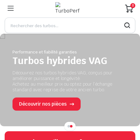
0
Performance et fiabilité garanties
Turbos hybrides VAG
Découvrez nos turbos hybrides VAG, conçus pour
améliorer puissance et longévité.
Achetez au meilleur prix ou optez pour l’échange
standard avec reprise de votre ancien turbo.
Découvrir nos pièces