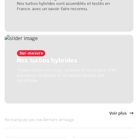
Nos turbos hybrides sont assemblés et testés en
France, avec un savoir-faire reconnu.
Sur-mesure
Nos turbos hybrides
Chaque turbo est conçu, optimisé et testé pour offrir
puissance, longévité et un rapport qualité-prix
imbattable.
Nos dernières ventes
Voir plus
Ne manquez pas nos derniers arrivage.