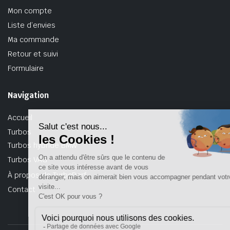
Mon compte
Liste d’envies
Ma commande
Retour et suivi
Formulaire
Navigation
Accueil
Turbos
Turbos hybride BMW
Turbos VAG
À propos de TurboPerf
Contact