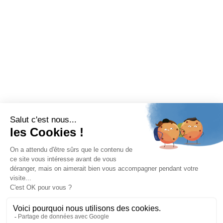
Formulaire
Navigation
Accueil
Turbos
Turbos hybride BMW
Turbos VAG
À propos de TurboPerf
Contact
Mentions légales
Politique de confidentialité
Conditions générales de vente
Copyright 2025 © TurboPerf. Tous Droits Réservés.