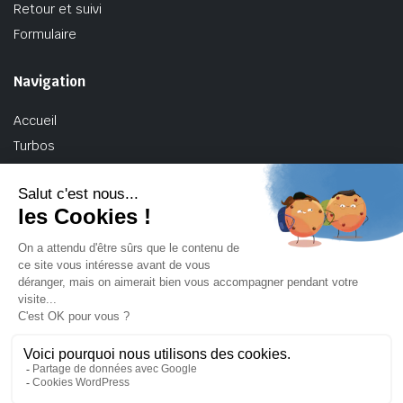
Retour et suivi
Formulaire
Navigation
Accueil
Turbos
Turbos hybride BMW
Turbos VAG
À propos de TurboPerf
Contact
Mentions légales
Politique de confidentialité
Conditions générales de vente
Copyright 2025 © TurboPerf. Tous Droits Réservés.