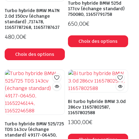
Turbo hybride BMW 525d
177cv (échange standard)
Turbo hybride BMW M47N
750080, 11657791758
2.0d 150cv (échange
standard) ,717478,
650,00
€
11657787268, 11657787627
Ce
480,00
€
prod
Choix des options
Ce
a
produit
Choix des options
plus
a
varia
plusieurs
Les
variations.
opti
Les
peuv
options
être
peuvent
choi
Bi turbo hybride BMW 3.0d
être
286cv 11657802587,
sur
11657802588
choisies
la
sur
1300,00
€
pag
Turbo hybride BMW 525/725
la
TDS 143cv (échange
du
Ce
standard) 49177-06450,
page
prod