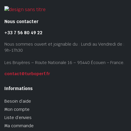
peuv
être
choi
Nous contacter
sur
+33 7 56 80 49 22
la
pag
Nous sommes ouvert et joignable du : Lundi au Vendredi de :
du
9h-17h30
prod
Les Bruyères – Route Nationale 16 – 95440 Écouen – France.
contact@turboperf.fr
Informations
Besoin d’aide
Mon compte
Liste d’envies
Ma commande