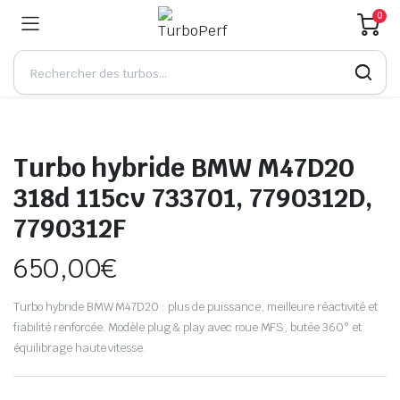
0
Turbo hybride BMW M47D20
318d 115cv 733701, 7790312D,
7790312F
650,00
€
Turbo hybride BMW M47D20 : plus de puissance, meilleure réactivité et
fiabilité renforcée. Modèle plug & play avec roue MFS, butée 360° et
équilibrage haute vitesse.