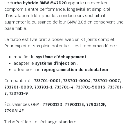
Le
turbo hybride BMW M47D20
apporte un excellent
compromis entre performance, longévité et simplicité
d’installation. Idéal pour les conducteurs souhaitant
augmenter la puissance de leur BMW 2.0d en conservant une
base fiable.
Le turbo est livré prêt à poser avec un kit joints complet.
Pour exploiter son plein potentiel, il est recommandé de :
modifier le
système d’échappement
;
adapter le
système d’injection
;
effectuer une
reprogrammation du calculateur
.
Compatibilité :
733701-0001, 733701-0004, 733701-0007,
733701-0009, 733701-1, 733701-4, 733701-5001S, 733701-
7, 733701-9
.
Équivalences OEM :
7790312D, 7790312E, 7790312F,
7790314F
.
TurboPerf facilite l’échange standard :