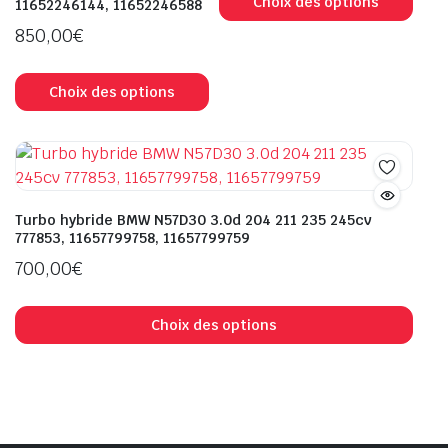
prod
Choix des options
11652246144, 11652246588
du
a
850,00
€
produit
plus
Ce
varia
produit
Choix des options
Les
a
opti
plusieurs
peuv
variations.
être
Les
choi
options
sur
Turbo hybride BMW N57D30 3.0d 204 211 235 245cv
peuvent
777853, 11657799758, 11657799759
la
être
pag
700,00
€
choisies
du
Ce
sur
prod
prod
Choix des options
la
a
page
plus
du
varia
produit
Les
opti